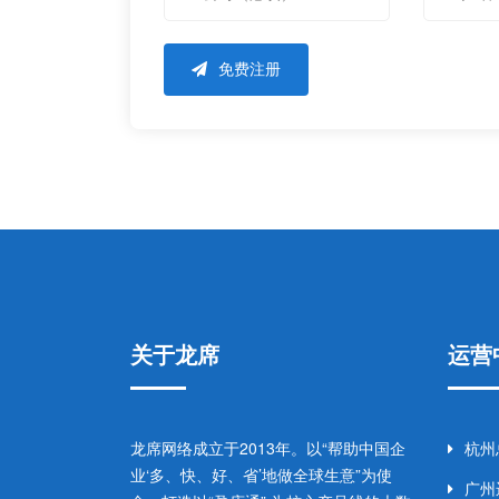
免费注册
关于龙席
运营
龙席网络成立于2013年。以“帮助中国企
杭州
业‘多、快、好、省’地做全球生意”为使
广州